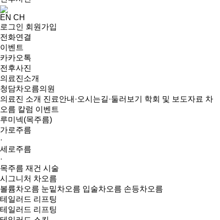
EN
CH
로그인
회원가입
전화연결
이벤트
카카오톡
전후사진
의료진소개
청담차오름의원
의료진 소개
진료안내·오시는길·둘러보기
학회 및 보도자료
차
오름 칼럼
이벤트
루미넥(목주름)
가로주름
·
세로주름
·
목주름 재건 시술
시그니처 차오름
볼륨차오름
눈밑차오름
입술차오름
손등차오름
테일러드 리프팅
테일러드 리프팅
테일러드 스킨