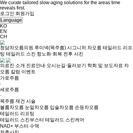
We curate tailored slow-aging solutions for the areas time
reveals first.
로그인
회원가입
Language
KO
EN
CH
청담차오름의원
루미넥(목주름)
시그니처 차오름
테일러드 리프
팅
테일러드 스킨
항노화·회복
전후 사진
의료진 소개
진료안내·오시는길·둘러보기
학회 및 보도자료
차
오름 칼럼
이벤트
가로주름
·
세로주름
·
목주름 재건 시술
볼륨차오름
눈밑차오름
입술차오름
손등차오름
테일러드 리프팅
테일러드 스킨부스터
테일러드 스킨케어
NAD+ 부스터 수액
전후사진