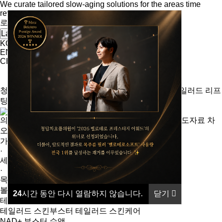
We curate tailored slow-aging solutions for the areas time
reveals first.
로그인
회원가입
Language
KO
EN
CH
청담차오름의원
루미넥(목주름)
시그니처 차오름
테일러드 리프
팅
테일러드 스킨
항노화·회복
전후 사진
의료진 소개
진료안내·오시는길·둘러보기
학회 및 보도자료
차
오름 칼럼
이벤트
가로주름
·
세로주름
·
목주름 재건 시술
볼륨차오름
눈밑차오름
입술차오름
손등차오름
24
시간 동안 다시 열람하지 않습니다.
닫기
테일러드 리프팅
테일러드 스킨부스터
테일러드 스킨케어
NAD+ 부스터 수액