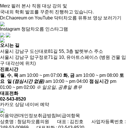
Merz 필러 본사 직원 대상 강의 및
국내외 학회 발표를 꾸준히 진행하고 있습니다.
Dr.Chaoreum on YouTube
닥터차오름 유튜브 영상 보러가기
Instagram
청담차오름 인스타그램
오시는 길
서울시 강남구 도산대로81길 55, 3층
발렛부스 주소
서울시 강남구 압구정로71길 10, 유아트스페이스
(병원 건물 입
구 대각선에 위치)
진료시간
월, 수, 목
am 10:00 ~ pm 07:00
화, 금
am 10:00 ~ pm 08:00
토
요 일
(점심시간 없음)
am 10:00 ~ pm 04:00
점심시간
pm
01:00 ~ pm 02:00
※ 일요일, 공휴일 휴무
대표전화
02-543-8520
카카오 상담
네이버 예약
이용약관
I
개인정보취급방침
I
비급여항목
상호명 : 청담차오름의원 대표 : 김진호 사업자등록번호 :
248-53-00869 대표전화 :
02-543-8520