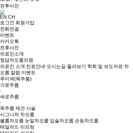
전후사진
EN
CH
로그인
회원가입
전화연결
이벤트
카카오톡
전후사진
의료진소개
청담차오름의원
의료진 소개
진료안내·오시는길·둘러보기
학회 및 보도자료
차
오름 칼럼
이벤트
루미넥(목주름)
가로주름
·
세로주름
·
목주름 재건 시술
시그니처 차오름
볼륨차오름
눈밑차오름
입술차오름
손등차오름
테일러드 리프팅